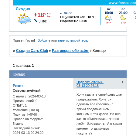
Привет, Гость!
Войдите
или
зарегистрируйтесь
.
»
Сходня Cars Club
»
Разговоры обо всём
»
Кольцо
Страница:
1
Кольцо
Поделиться
2024-
1
Рокот
03-13 20:24:18
Совсем зелёный
Хочу сделать своей девушке
С нами с
: 2024-03-13
предложение. Хочется
Приглашений:
0
сделать все красиво - с
ОПЫТ:
1
ярким предложением,
Уважение:
[+0/-0]
кольцом и так далее. Но она
Позитив:
[+0/-0]
как-то обмолвилась, что не
Провел на форуме:
5 минут
любит бриллианты. А с каким
Последний визит:
камнем тогда кольцо
2024-03-13 20:24:20
покупать?