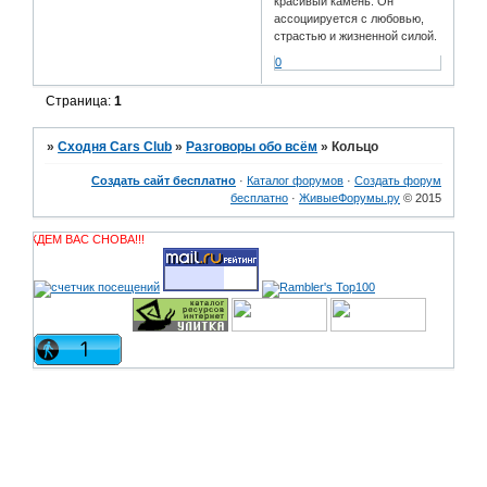
красивый камень. Он
ассоциируется с любовью,
страстью и жизненной силой.
0
Страница:
1
»
Сходня Cars Club
»
Разговоры обо всём
»
Кольцо
Создать сайт бесплатно
·
Каталог форумов
·
Создать форум
бесплатно
·
ЖивыеФорумы.ру
© 2015
Club! ЖДЕМ ВАС СНОВА!!!