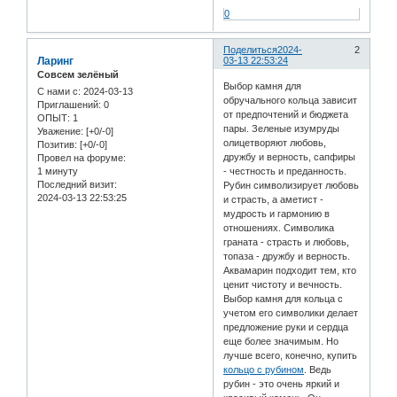
0
Поделиться
2024-
2
Ларинг
03-13 22:53:24
Совсем зелёный
Выбор камня для
С нами с
: 2024-03-13
обручального кольца зависит
Приглашений:
0
от предпочтений и бюджета
ОПЫТ:
1
пары. Зеленые изумруды
Уважение:
[+0/-0]
олицетворяют любовь,
Позитив:
[+0/-0]
дружбу и верность, сапфиры
Провел на форуме:
1 минуту
- честность и преданность.
Последний визит:
Рубин символизирует любовь
2024-03-13 22:53:25
и страсть, а аметист -
мудрость и гармонию в
отношениях. Символика
граната - страсть и любовь,
топаза - дружбу и верность.
Аквамарин подходит тем, кто
ценит чистоту и вечность.
Выбор камня для кольца с
учетом его символики делает
предложение руки и сердца
еще более значимым. Но
лучше всего, конечно, купить
кольцо с рубином
. Ведь
рубин - это очень яркий и