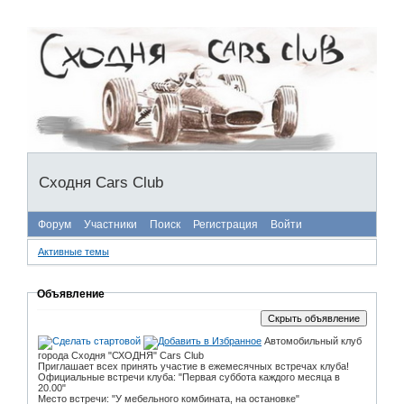
Сходня Cars Club
Форум
Участники
Поиск
Регистрация
Войти
Активные темы
Объявление
Автомобильный клуб
города Сходня "СХОДНЯ" Cars Club
Приглашает всех принять участие в ежемесячных встречах клуба!
Официальные встречи клуба: "Первая суббота каждого месяца в
20.00"
Место встречи: "У мебельного комбината, на остановке"