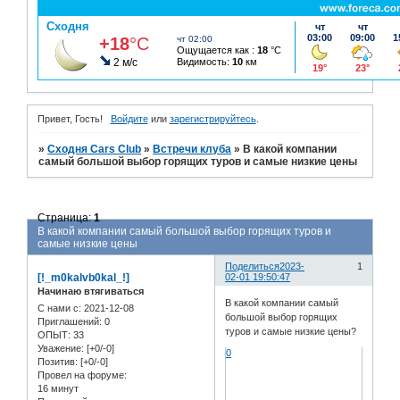
Привет, Гость!
Войдите
или
зарегистрируйтесь
.
»
Сходня Cars Club
»
Встречи клуба
»
В какой компании
самый большой выбор горящих туров и самые низкие цены
Страница:
1
В какой компании самый большой выбор горящих туров и
самые низкие цены
Поделиться
2023-
1
[!_m0kalvb0kal_!]
02-01 19:50:47
Начинаю втягиваться
В какой компании самый
С нами с
: 2021-12-08
большой выбор горящих
Приглашений:
0
туров и самые низкие цены?
ОПЫТ:
33
Уважение:
[+0/-0]
0
Позитив:
[+0/-0]
Провел на форуме:
16 минут