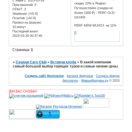
С нами с
: 2023-03-26
скидку 10% в Яндекс
Приглашений:
0
Путешествиях (скидка не
ОПЫТ:
3
более 1000 ₽) - PERF-OLD-
Уважение:
[+0/-0]
OFHP8
Позитив:
[+0/-0]
Провел на форуме:
PERF-NEW-WLNO3 на 11%
10 минут
Последний визит:
0
2023-03-26 00:37:46
Страница:
1
»
Сходня Cars Club
»
Встречи клуба
»
В какой компании
самый большой выбор горящих туров и самые низкие цены
Создать сайт бесплатно
·
Каталог форумов
·
Создать форум
бесплатно
·
ЖивыеФорумы.ру
© 2015
lub! ЖДЕМ ВАС СНОВА!!!